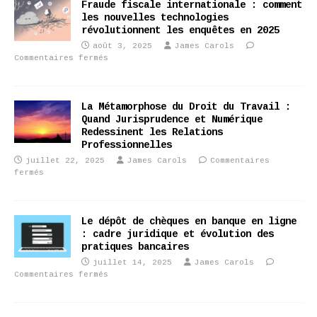
Fraude fiscale internationale : comment
les nouvelles technologies
révolutionnent les enquêtes en 2025
août 3, 2025
James Carols
Commentaires fermés
La Métamorphose du Droit du Travail :
Quand Jurisprudence et Numérique
Redessinent les Relations
Professionnelles
juillet 22, 2025
James Carols
Commentaires
fermés
Le dépôt de chèques en banque en ligne
: cadre juridique et évolution des
pratiques bancaires
juillet 14, 2025
James Carols
Commentaires fermés