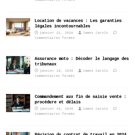
Location de vacances : Les garanties
légales incontournables
janvier 21, 2026
James Carols
Commentaires fermés
Assurance moto : Décoder le langage des
tribunaux
janvier 18, 2026
James Carols
Commentaires fermés
Commandement aux fin de saisie vente :
procédure et délais
janvier 16, 2026
James Carols
Commentaires fermés
Révision du contrat de travail en 2024