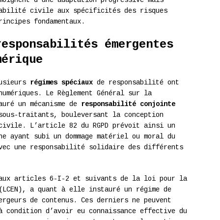
moignent d’une adaptation progressive mais
abilité civile aux spécificités des risques
rincipes fondamentaux.
responsabilités émergentes
mérique
lusieurs
régimes spéciaux
de responsabilité ont
numériques. Le Règlement Général sur la
tauré un mécanisme de
responsabilité conjointe
sous-traitants, bouleversant la conception
civile. L’article 82 du RGPD prévoit ainsi un
ne ayant subi un dommage matériel ou moral du
vec une responsabilité solidaire des différents
aux articles 6-I-2 et suivants de la loi pour la
(LCEN), a quant à elle instauré un régime de
rgeurs de contenus. Ces derniers ne peuvent
à condition d’avoir eu connaissance effective du