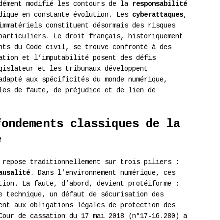
ndément modifié les contours de la
responsabilité
idique en constante évolution. Les
cyberattaques
,
immatériels constituent désormais des risques
particuliers. Le droit français, historiquement
nts du Code civil, se trouve confronté à des
tion et l’imputabilité posent des défis
gislateur et les tribunaux développent
adapté aux spécificités du monde numérique,
les de faute, de préjudice et de lien de
fondements classiques de la
e
 repose traditionnellement sur trois piliers :
ausalité
. Dans l’environnement numérique, ces
tion. La faute, d’abord, devient protéiforme :
e technique, un défaut de sécurisation des
ent aux obligations légales de protection des
Cour de cassation du 17 mai 2018 (n°17-16.280) a