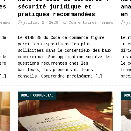
es
sécurité juridique et
an
pratiques recommandées
en
ermés
juillet 2, 2026
Commentaires fermés
ju
 de
Le R145-35 du Code de commerce figure
Le r
parmi les dispositions les plus
inte
sollicitées dans le contentieux des baux
diri
ode
commerciaux. Son application soulève des
les 
ère
questions récurrentes chez les
le c
bailleurs, les preneurs et leurs
fran
[…]
conseils. Comprendre précisément
[…]
préc
DROIT COMMERCIAL
DRO