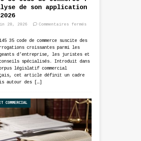
alyse de son application
 2026
in 28, 2026
Commentaires fermés
145 35 code de commerce suscite des
rrogations croissantes parmi les
geants d’entreprise, les juristes et
conseils spécialisés. Introduit dans
orpus législatif commercial
çais, cet article définit un cadre
is autour des
[…]
IT COMMERCIAL