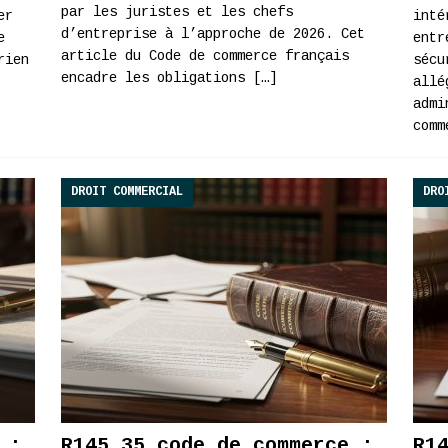
par les juristes et les chefs
er
inté
d’entreprise à l’approche de 2026. Cet
e
entr
article du Code de commerce français
rien
sécu
encadre les obligations
[…]
allé
admi
comm
DROIT COMMERCIAL
DRO
 :
R145 35 code de commerce :
R1