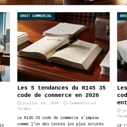
DROIT COMMERCIAL
DRO
Les 5 tendances du R145 35
Le
code de commerce en 2026
co
en
juillet 14, 2026
Commentaires
fermés
ju
ferm
Le R145 35 code de commerce s’impose
comme l’un des textes les plus scrutés
is
Le r