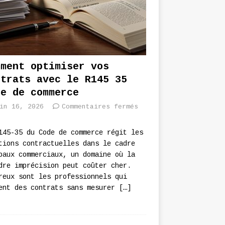
mment optimiser vos
ntrats avec le R145 35
de de commerce
in 16, 2026
Commentaires fermés
145-35 du Code de commerce régit les
tions contractuelles dans le cadre
baux commerciaux, un domaine où la
dre imprécision peut coûter cher.
reux sont les professionnels qui
ent des contrats sans mesurer
[…]