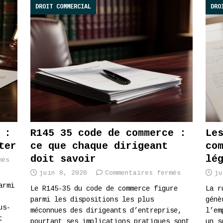
DROIT COMMERCIAL
DRO
 :
R145 35 code de commerce :
Le
ter
ce que chaque dirigeant
co
doit savoir
lé
més
juin 8, 2026
Commentaires fermés
ju
armi
Le R145-35 du code de commerce figure
La r
parmi les dispositions les plus
génè
us-
méconnues des dirigeants d’entreprise,
l’em
t
pourtant ses implications pratiques sont
un s