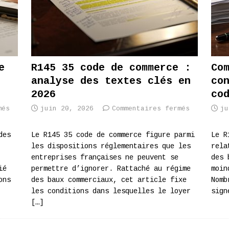
e
R145 35 code de commerce :
Co
analyse des textes clés en
co
2026
co
més
juin 20, 2026
Commentaires fermés
ju
des
Le R145 35 code de commerce figure parmi
Le R
les dispositions réglementaires que les
rela
entreprises françaises ne peuvent se
des 
ié
permettre d’ignorer. Rattaché au régime
moin
ons
des baux commerciaux, cet article fixe
Nomb
les conditions dans lesquelles le loyer
sign
[…]