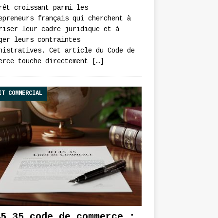
rêt croissant parmi les
epreneurs français qui cherchent à
riser leur cadre juridique et à
ger leurs contraintes
nistratives. Cet article du Code de
erce touche directement
[…]
IT COMMERCIAL
45 35 code de commerce :