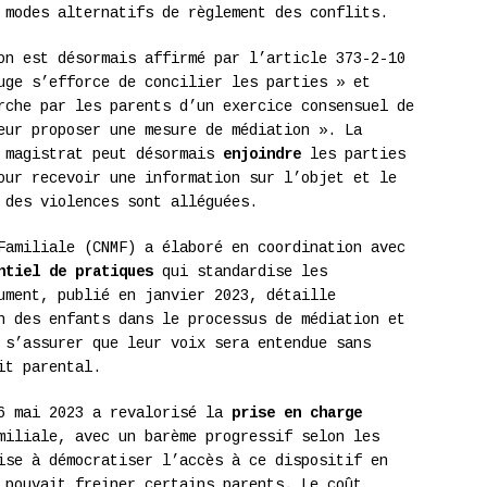
 modes alternatifs de règlement des conflits.
n est désormais affirmé par l’article 373-2-10
uge s’efforce de concilier les parties » et
rche par les parents d’un exercice consensuel de
eur proposer une mesure de médiation ». La
e magistrat peut désormais
enjoindre
les parties
our recevoir une information sur l’objet et le
 des violences sont alléguées.
Familiale (CNMF) a élaboré en coordination avec
ntiel de pratiques
qui standardise les
ument, publié en janvier 2023, détaille
n des enfants dans le processus de médiation et
 s’assurer que leur voix sera entendue sans
it parental.
16 mai 2023 a revalorisé la
prise en charge
miliale, avec un barème progressif selon les
ise à démocratiser l’accès à ce dispositif en
 pouvait freiner certains parents. Le coût