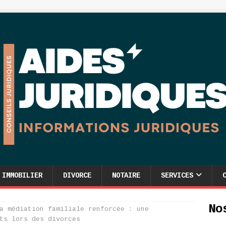
IMMOBILIER
DIVORCE
NOTAIRE
SERVICES
No
a médiation familiale renforcée : une
ts lors des divorces