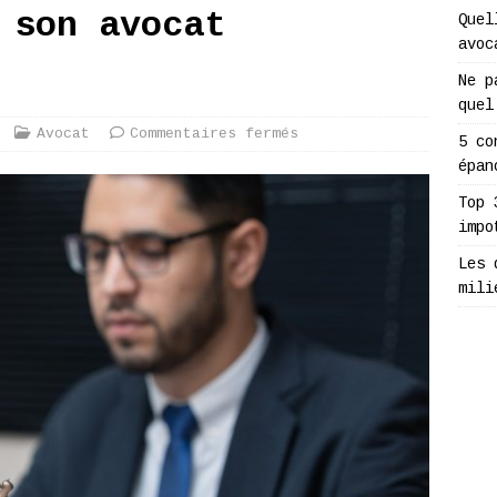
 son avocat
Quel
avoc
Ne p
quel
Avocat
Commentaires fermés
5 co
épan
Top 
impo
Les 
mili