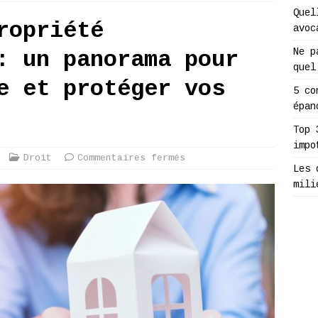
Quel
ropriété
avoc
Ne p
: un panorama pour
quel
e et protéger vos
5 co
épan
Top 
impo
Droit
Commentaires fermés
Les 
mili