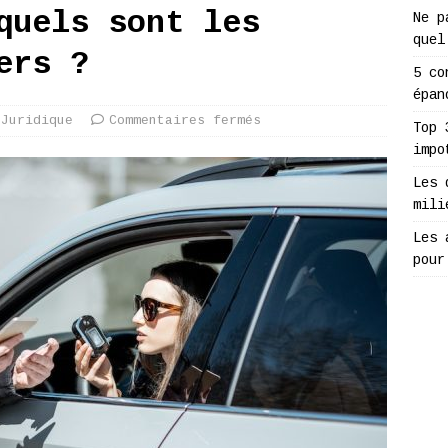
quels sont les
Ne p
quel
ers ?
5 co
épan
Juridique
Commentaires fermés
Top 
impo
Les 
mili
Les 
pour