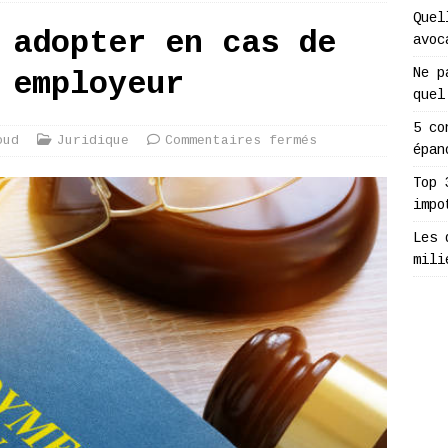
Quel
 adopter en cas de
avoc
Ne p
 employeur
quel
5 co
oud
Juridique
Commentaires fermés
épan
Top 
impo
Les 
mili