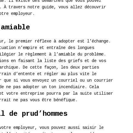
se. Il existe des démarches que vous pouvez
. À travers notre guide, vous allez découvrir
otre employeur.
’amiable
ur, le premier réflexe à adopter est l’échange.
tuation n’empire et entraîne des longues
ilégier le règlement à l’amiable du problème.
ions en faisant la liste des griefs et de vos
archique. De cette façon, les deux parties
rrain d’entente et régler au plus vite le
r que si vous envoyez un courriel ou un courrier
de ne pas adopter un ton incendiaire. Cela
et votre entreprise pourra par la suite utiliser
rrait ne pas vous être bénéfique.
il de prud’hommes
votre employeur, vous pouvez aussi saisir le