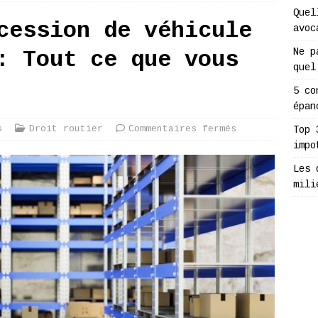
Quel
cession de véhicule
avoc
Ne p
: Tout ce que vous
quel
5 co
épan
s
Droit routier
Commentaires fermés
Top 
impo
Les 
mili