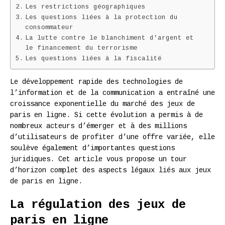
Les restrictions géographiques
Les questions liées à la protection du
consommateur
La lutte contre le blanchiment d’argent et
le financement du terrorisme
Les questions liées à la fiscalité
Le développement rapide des technologies de
l’information et de la communication a entraîné une
croissance exponentielle du marché des jeux de
paris en ligne. Si cette évolution a permis à de
nombreux acteurs d’émerger et à des millions
d’utilisateurs de profiter d’une offre variée, elle
soulève également d’importantes questions
juridiques. Cet article vous propose un tour
d’horizon complet des aspects légaux liés aux jeux
de paris en ligne.
La régulation des jeux de
paris en ligne