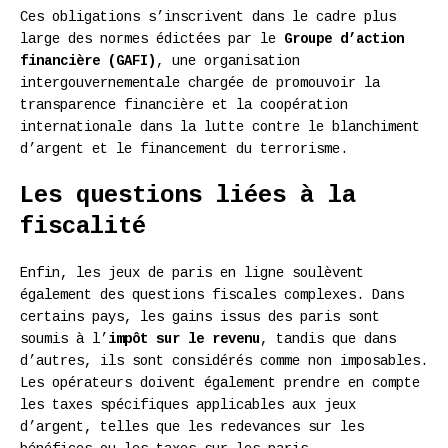
Ces obligations s’inscrivent dans le cadre plus
large des normes édictées par le
Groupe d’action
financière (GAFI)
, une organisation
intergouvernementale chargée de promouvoir la
transparence financière et la coopération
internationale dans la lutte contre le blanchiment
d’argent et le financement du terrorisme.
Les questions liées à la
fiscalité
Enfin, les jeux de paris en ligne soulèvent
également des questions fiscales complexes. Dans
certains pays, les gains issus des paris sont
soumis à l’
impôt sur le revenu
, tandis que dans
d’autres, ils sont considérés comme non imposables.
Les opérateurs doivent également prendre en compte
les taxes spécifiques applicables aux jeux
d’argent, telles que les redevances sur les