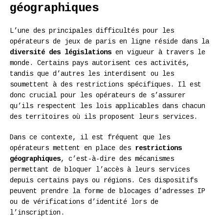
géographiques
L’une des principales difficultés pour les
opérateurs de jeux de paris en ligne réside dans la
diversité des législations
en vigueur à travers le
monde. Certains pays autorisent ces activités,
tandis que d’autres les interdisent ou les
soumettent à des restrictions spécifiques. Il est
donc crucial pour les opérateurs de s’assurer
qu’ils respectent les lois applicables dans chacun
des territoires où ils proposent leurs services.
Dans ce contexte, il est fréquent que les
opérateurs mettent en place des
restrictions
géographiques
, c’est-à-dire des mécanismes
permettant de bloquer l’accès à leurs services
depuis certains pays ou régions. Ces dispositifs
peuvent prendre la forme de blocages d’adresses IP
ou de vérifications d’identité lors de
l’inscription.