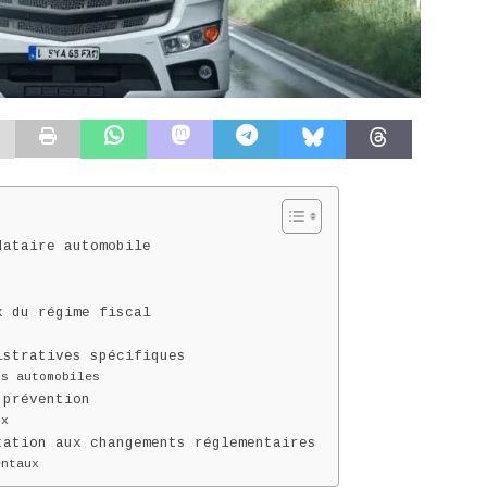
dataire automobile
x du régime fiscal
istratives spécifiques
ns automobiles
 prévention
ux
tation aux changements réglementaires
entaux