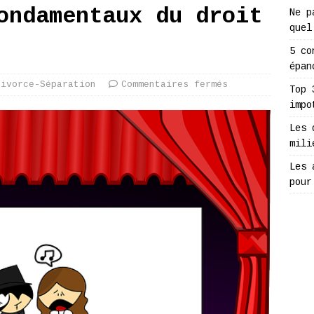
ondamentaux du droit
Ne p
quel
5 co
épan
Divorce-Séparation
Commentaires fermés
Top 
impo
Les 
mili
Les 
pour