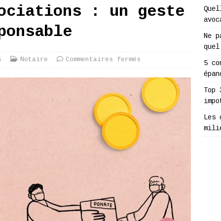
ociations : un geste
Quel
avoc
ponsable
Ne p
quel
s
Notaire
Commentaires fermés
5 co
épan
Top 
impo
Les 
mili