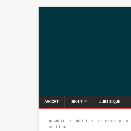
AVOCAT
DROIT
JURIDIQUE
ACCUEIL
DROIT
Le droit à la 
continue