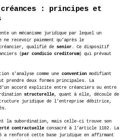
 créances : principes et
s
nte un mécanisme juridique par lequel un
e ne recevoir paiement qu’après le
 créancier, qualifié de
senior
. Ce dispositif
anciers (
par condicio creditorum
) qui prévaut
ation s’analyse comme une
convention
modifiant
ut prendre deux formes principales. La
’un accord explicite entre créanciers ou entre
ordination
structurelle
, quant à elle, découle de
tructure juridique de l’entreprise débitrice,
és.
t la subordination, mais celle-ci trouve son
erté contractuelle
consacré à l’article 1102. La
6 a renforcé cette base juridique en affirmant