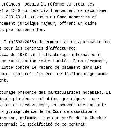
 créances. Depuis la réforme du droit des
21 à 1326 du Code civil encadrent ce mécanisme.
 L.313-23 et suivants du
Code monétaire et
ndement juridique majeur, offrant un cadre
es professionnelles.
e I
(n°593/2008) détermine la loi applicable aux
s pour les contrats d’affacturage
tawa
de 1988 sur l’affacturage international
 sa ratification reste limitée. Plus récemment,
lutte contre le retard de paiement dans les
ement renforcé l’intérêt de l’affacturage comme
ent.
cturage présente des particularités notables. Il
nant plusieurs opérations juridiques : une
stion et recouvrement, et souvent une garantie
 La
jurisprudence
de la
Cour de cassation
a
ication, notamment dans un arrêt de la Chambre
econnaît la spécificité de ce contrat.