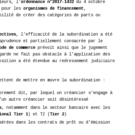
leurs, l’
ordonnance n°2017-1432
du 4 octobre
e pour les
organismes de financement
,
bilité de créer des catégories de parts ou
ectives
, l’efficacité de la subordination a été
sprudence et partiellement consacrée par le
ode de commerce
prévoit ainsi que le jugement
garde ne fait pas obstacle à l’application des
osition a été étendue au redressement judiciaire
ettent de mettre en œuvre la subordination :
rement dit, par lequel un créancier s’engage à
’un autre créancier soit désintéressé
s
, notamment dans le secteur bancaire avec les
ional Tier 1
) et T2 (
Tier 2
)
érées dans les contrats de prêt ou d’émission