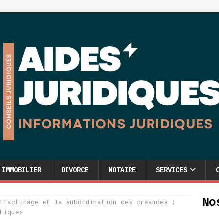
IMMOBILIER
DIVORCE
NOTAIRE
SERVICES
No
ffacturage et la subordination des créances :
tiques