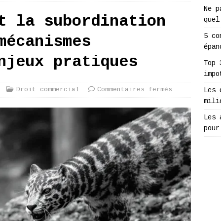
Ne p
t la subordination
quel
5 co
mécanismes
épan
njeux pratiques
Top 
impo
Droit commercial
Commentaires fermés
Les 
mili
Les 
pour