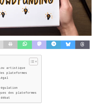
lou artistique
des plateformes
légal
régulation
ques des plateformes
 débat