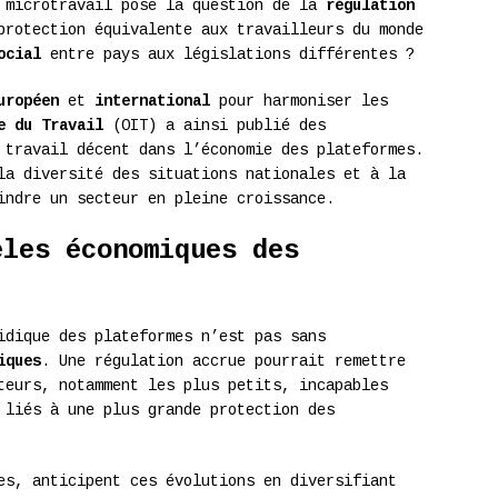
e microtravail pose la question de la
régulation
protection équivalente aux travailleurs du monde
ocial
entre pays aux législations différentes ?
uropéen
et
international
pour harmoniser les
e du Travail
(OIT) a ainsi publié des
 travail décent dans l’économie des plateformes.
la diversité des situations nationales et à la
indre un secteur en pleine croissance.
èles économiques des
idique des plateformes n’est pas sans
iques
. Une régulation accrue pourrait remettre
teurs, notamment les plus petits, incapables
 liés à une plus grande protection des
es, anticipent ces évolutions en diversifiant