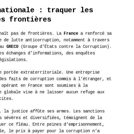
nationale : traquer les
es frontières
nnaît pas de frontières. La
France
a renforcé sa
e de lutte anticorruption, notamment à travers
au
GRECO
(Groupe d’États contre la Corruption).
es échanges d’informations, des enquêtes
égislations.
e portée extraterritoriale. Une entreprise
des faits de corruption commis à l’étranger, et
 opérant en France sont soumises à la
e globale vise à ne laisser aucun refuge aux
cites.
, la justice affûte ses armes. Les sanctions
s sévères et diversifiées, témoignent de la
uer ce fléau. Entre peines d’emprisonnement,
le, le prix à payer pour la corruption n’a