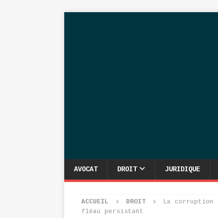
AVOCAT
DROIT
JURIDIQUE
ACCUEIL
DROIT
La corruption 
fléau persistant