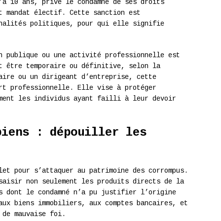
’à 10 ans, prive le condamné de ses droits
t mandat électif. Cette sanction est
nalités politiques, pour qui elle signifie
 publique ou une activité professionnelle est
t être temporaire ou définitive, selon la
aire ou un dirigeant d’entreprise, cette
rt professionnelle. Elle vise à protéger
ment les individus ayant failli à leur devoir
biens : dépouiller les
let pour s’attaquer au patrimoine des corrompus.
aisir non seulement les produits directs de la
s dont le condamné n’a pu justifier l’origine
aux biens immobiliers, aux comptes bancaires, et
 de mauvaise foi.