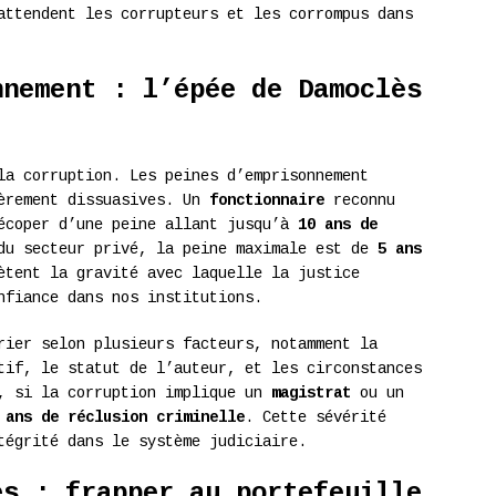
attendent les corrupteurs et les corrompus dans
nnement : l’épée de Damoclès
a corruption. Les peines d’emprisonnement
ièrement dissuasives. Un
fonctionnaire
reconnu
 écoper d’une peine allant jusqu’à
10 ans de
 du secteur privé, la peine maximale est de
5 ans
ètent la gravité avec laquelle la justice
nfiance dans nos institutions.
rier selon plusieurs facteurs, notamment la
tif, le statut de l’auteur, et les circonstances
e, si la corruption implique un
magistrat
ou un
 ans de réclusion criminelle
. Cette sévérité
tégrité dans le système judiciaire.
es : frapper au portefeuille