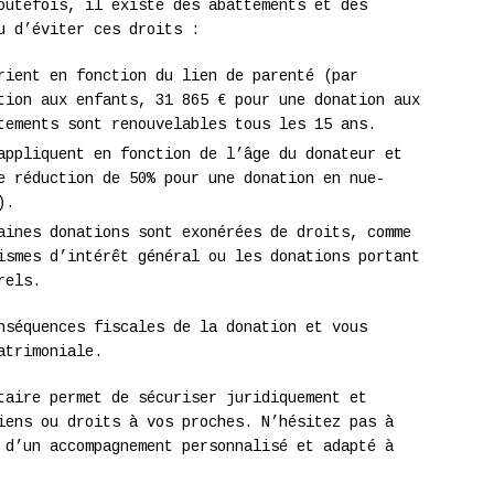
outefois, il existe des abattements et des
u d’éviter ces droits :
ient en fonction du lien de parenté (par
tion aux enfants, 31 865 € pour une donation aux
tements sont renouvelables tous les 15 ans.
ppliquent en fonction de l’âge du donateur et
e réduction de 50% pour une donation en nue-
).
ines donations sont exonérées de droits, comme
ismes d’intérêt général ou les donations portant
rels.
nséquences fiscales de la donation et vous
atrimoniale.
taire permet de sécuriser juridiquement et
iens ou droits à vos proches. N’hésitez pas à
 d’un accompagnement personnalisé et adapté à